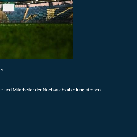
i.
ner und Mitarbeiter der Nachwuchsabteilung streben