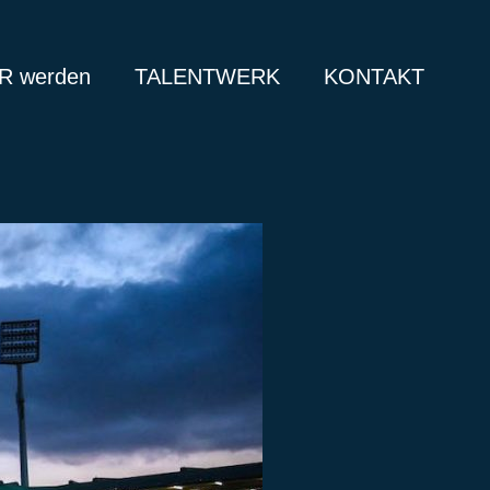
 werden
TALENTWERK
KONTAKT