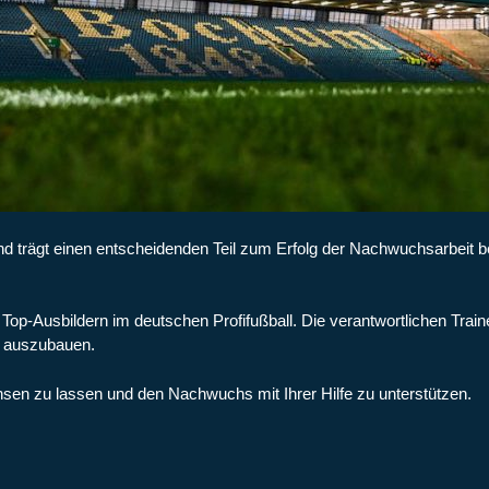
rägt einen entscheidenden Teil zum Erfolg der Nachwuchsarbeit be
op-Ausbildern im deutschen Profifußball. Die verantwortlichen Trai
er auszubauen.
 zu lassen und den Nachwuchs mit Ihrer Hilfe zu unterstützen.