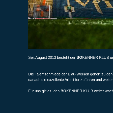
Seit August 2013 besteht der
BO
KENNER KLUB und t
Die Talentschmiede der Blau-Weißen gehört zu den T
danach die exzellente Arbeit fortzuführen und weit
Für uns gilt es, den
BO
KENNER KLUB weiter wachsen