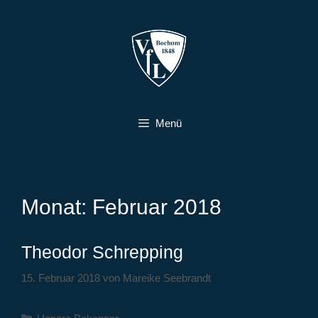
Zum
Inhalt
springen
Menü
Monat:
Februar 2018
Theodor Schrepping
15. Februar 2018
von
Mareike Seebrandt
Kategorien