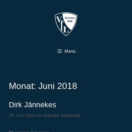
Zum
Inhalt
springen
Menü
Monat:
Juni 2018
Dirk Jännekes
26. Juni 2018
von
Mareike Seebrandt
Kategorien