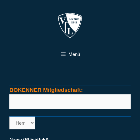
Zum
Inhalt
springen
Menü
BOKENNER Mitgliedschaft:
Name (Pflichtfeld)