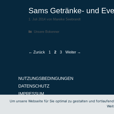
Sams Getränke- und Eve
1. Juli 2014
von
Mareike Seebrandt
Kategorien
Unsere Bokenner
Seite
Seite
Seite
←
Zurück
1
2
3
Weiter
→
NUTZUNGSBEDINGUNGEN
DATENSCHUTZ
IMPRESSUM
Um unsere Webseite für Sie optimal zu gestalten und fortlaufe
Weit