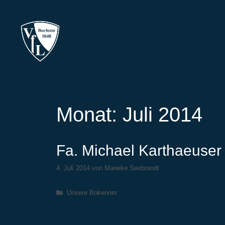
Zum
Inhalt
springen
Monat:
Juli 2014
Fa. Michael Karthaeuser
4. Juli 2014
von
Mareike Seebrandt
Kategorien
Unsere Bokenner