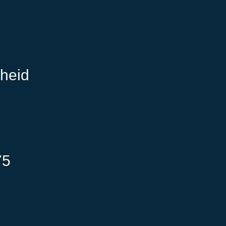
heid
75