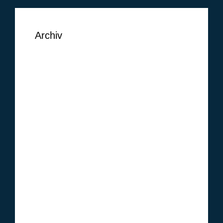
Archiv
September 2018
August 2018
Juni 2018
Mai 2018
Februar 2018
Januar 2018
Oktober 2017
Januar 2017
Dezember 2016
November 2016
Oktober 2016