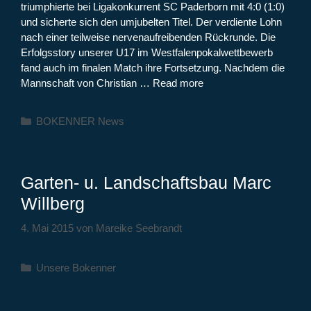
triumphierte bei Ligakonkurrent SC Paderborn mit 4:0 (1:0)
und sicherte sich den umjubelten Titel. Der verdiente Lohn
nach einer teilweise nervenaufreibenden Rückrunde. Die
Erfolgsstory unserer U17 im Westfalenpokalwettbewerb
fand auch im finalen Match ihre Fortsetzung. Nachdem die
Mannschaft von Christian …
Read more
Kategorien
BOKENNER News
Garten- u. Landschaftsbau Marc
Willberg
4. Mai 2015
von
Mareike Seebrandt
Kategorien
Unsere Bokenner