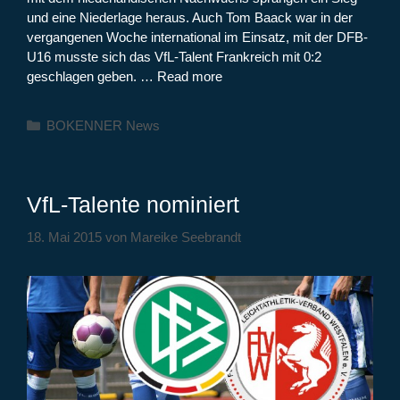
und eine Niederlage heraus. Auch Tom Baack war in der
vergangenen Woche international im Einsatz, mit der DFB-
U16 musste sich das VfL-Talent Frankreich mit 0:2
geschlagen geben. …
Read more
Kategorien
BOKENNER News
VfL-Talente nominiert
18. Mai 2015
von
Mareike Seebrandt