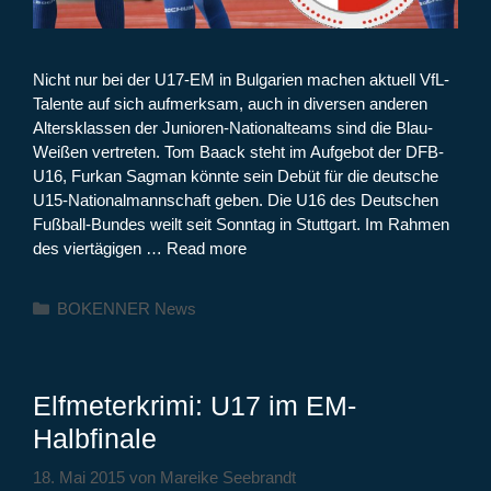
Nicht nur bei der U17-EM in Bulgarien machen aktuell VfL-
Talente auf sich aufmerksam, auch in diversen anderen
Altersklassen der Junioren-Nationalteams sind die Blau-
Weißen vertreten. Tom Baack steht im Aufgebot der DFB-
U16, Furkan Sagman könnte sein Debüt für die deutsche
U15-Nationalmannschaft geben. Die U16 des Deutschen
Fußball-Bundes weilt seit Sonntag in Stuttgart. Im Rahmen
des viertägigen …
Read more
Kategorien
BOKENNER News
Elfmeterkrimi: U17 im EM-
Halbfinale
18. Mai 2015
von
Mareike Seebrandt