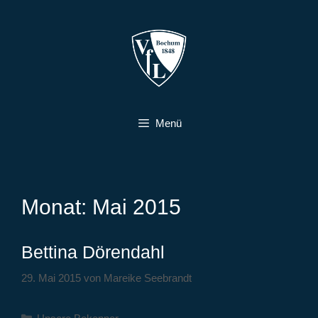
Zum
Inhalt
springen
Menü
Monat:
Mai 2015
Bettina Dörendahl
29. Mai 2015
von
Mareike Seebrandt
Kategorien