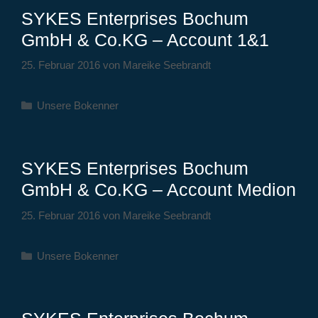
SYKES Enterprises Bochum
GmbH & Co.KG – Account 1&1
25. Februar 2016
von
Mareike Seebrandt
Kategorien
Unsere Bokenner
SYKES Enterprises Bochum
GmbH & Co.KG – Account Medion
25. Februar 2016
von
Mareike Seebrandt
Kategorien
Unsere Bokenner