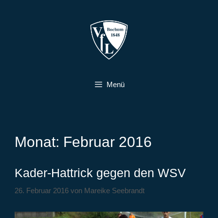
Zum
Inhalt
springen
Menü
Monat:
Februar 2016
Kader-Hattrick gegen den WSV
26. Februar 2016
von
Mareike Seebrandt