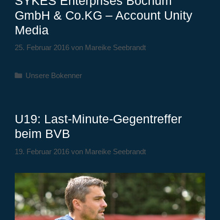
SYKES Enterprises Bochum
GmbH & Co.KG – Account Unity
Media
25. Februar 2016
von
Mareike Seebrandt
Kategorien
Unsere Bokenner
U19: Last-Minute-Gegentreffer
beim BVB
19. Februar 2016
von
Mareike Seebrandt