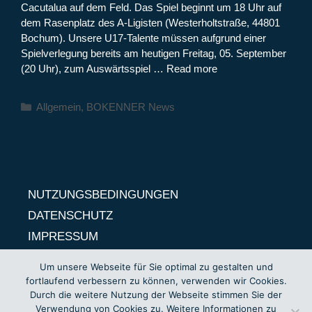
Cacutalua auf dem Feld. Das Spiel beginnt um 18 Uhr auf
dem Rasenplatz des A-Ligisten (Westerholtstraße, 44801
Bochum). Unsere U17-Talente müssen aufgrund einer
Spielverlegung bereits am heutigen Freitag, 05. September
(20 Uhr), zum Auswärtsspiel …
Read more
Kategorien
Allgemein
,
BOKENNER News
NUTZUNGSBEDINGUNGEN
DATENSCHUTZ
IMPRESSUM
Um unsere Webseite für Sie optimal zu gestalten und
fortlaufend verbessern zu können, verwenden wir Cookies.
Durch die weitere Nutzung der Webseite stimmen Sie der
Verwendung von Cookies zu. Weitere Informationen zu