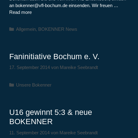
an bokenner@vfl-bochum.de einsenden. Wir freuen …
Read more
Kategorien
Allgemein
,
BOKENNER News
Faninitiative Bochum e. V.
17. September 2014
von
Mareike Seebrandt
Kategorien
Unsere Bokenner
U16 gewinnt 5:3 & neue
BOKENNER
11. September 2014
von
Mareike Seebrandt