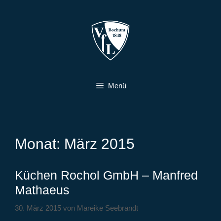
Zum
Inhalt
springen
Menü
Monat:
März 2015
Küchen Rochol GmbH – Manfred
Mathaeus
30. März 2015
von
Mareike Seebrandt