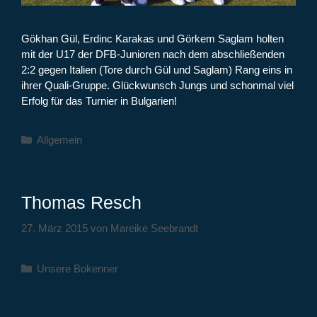
Gökhan Gül, Erdinc Karakas und Görkem Saglam holten
mit der U17 der DFB-Junioren nach dem abschließenden
2:2 gegen Italien (Tore durch Gül und Saglam) Rang eins in
ihrer Quali-Gruppe. Glückwunsch Jungs und schonmal viel
Erfolg für das Turnier in Bulgarien!
Kategorien
Allgemein
Thomas Resch
27. März 2015
von
Mareike Seebrandt
Kategorien
Unsere Bokenner