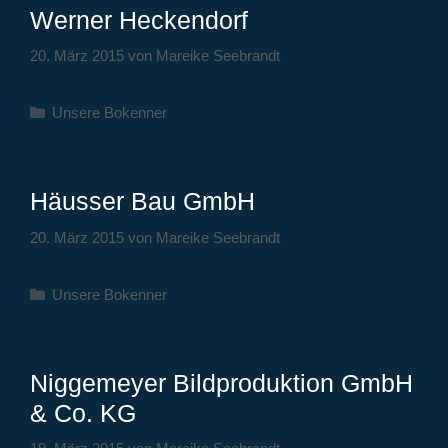
Werner Heckendorf
20. März 2015
von
Mareike Seebrandt
Kategorien
Unsere Bokenner
Häusser Bau GmbH
20. März 2015
von
Mareike Seebrandt
Kategorien
Unsere Bokenner
Niggemeyer Bildproduktion GmbH
& Co. KG