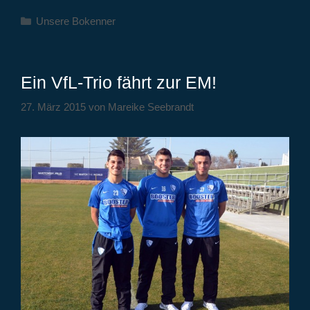
Kategorien
Unsere Bokenner
Ein VfL-Trio fährt zur EM!
27. März 2015
von
Mareike Seebrandt