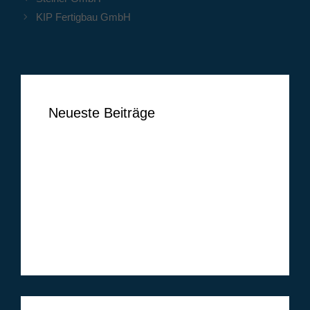
KIP Fertigbau GmbH
Neueste Beiträge
Ben Vermeer
Tim Vogel
Markus Lippelt
Simon Huthwelker
Klüh Security GmbH