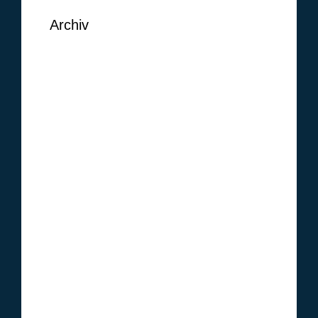
Archiv
September 2018
August 2018
Juni 2018
Mai 2018
Februar 2018
Januar 2018
Oktober 2017
Januar 2017
Dezember 2016
November 2016
Oktober 2016
September 2016