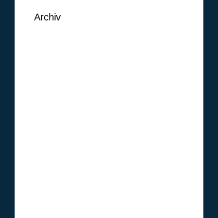
Archiv
September 2018
August 2018
Juni 2018
Mai 2018
Februar 2018
Januar 2018
Oktober 2017
Januar 2017
Dezember 2016
November 2016
Oktober 2016
September 2016