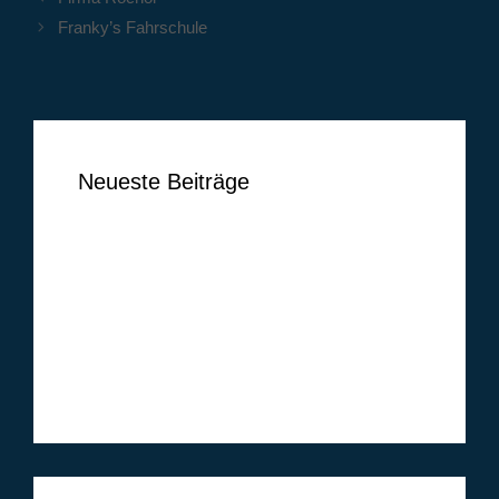
Franky’s Fahrschule
Neueste Beiträge
Ben Vermeer
Tim Vogel
Markus Lippelt
Simon Huthwelker
Klüh Security GmbH