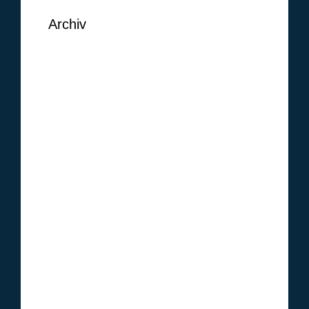
Archiv
September 2018
August 2018
Juni 2018
Mai 2018
Februar 2018
Januar 2018
Oktober 2017
Januar 2017
Dezember 2016
November 2016
Oktober 2016
September 2016