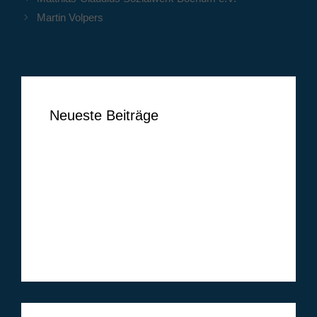
Martin Volpers
Neueste Beiträge
Ben Vermeer
Tim Vogel
Markus Lippelt
Simon Huthwelker
Klüh Security GmbH