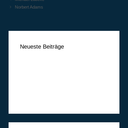
Norbert Adams
Neueste Beiträge
Ben Vermeer
Tim Vogel
Markus Lippelt
Simon Huthwelker
Klüh Security GmbH