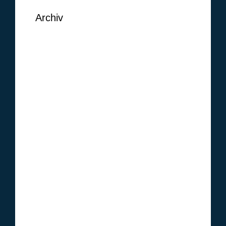
Archiv
September 2018
August 2018
Juni 2018
Mai 2018
Februar 2018
Januar 2018
Oktober 2017
Januar 2017
Dezember 2016
November 2016
Oktober 2016
September 2016