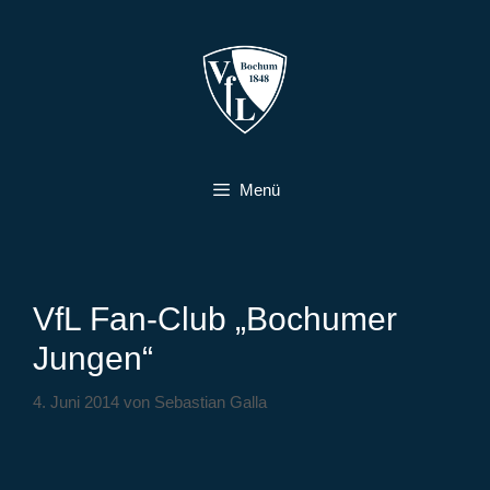
Zum
Inhalt
springen
Menü
VfL Fan-Club „Bochumer
Jungen“
4. Juni 2014
von
Sebastian Galla