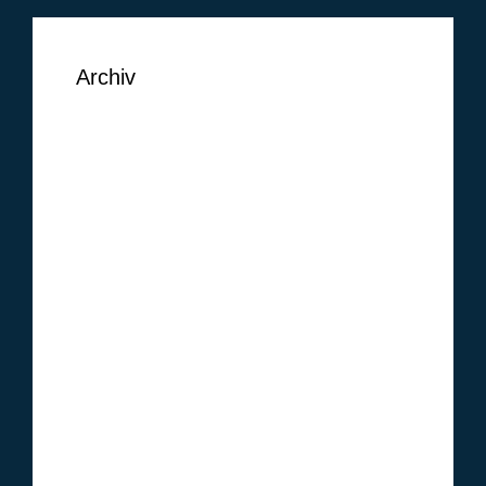
Archiv
September 2018
August 2018
Juni 2018
Mai 2018
Februar 2018
Januar 2018
Oktober 2017
Januar 2017
Dezember 2016
November 2016
Oktober 2016