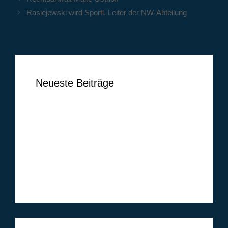
Rasiejewski wird Sportl. Leiter der NW-Abteilung
Neueste Beiträge
Ben Vermeer
Tim Vogel
Markus Lippelt
Simon Huthwelker
Klüh Security GmbH