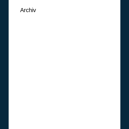
Archiv
September 2018
August 2018
Juni 2018
Mai 2018
Februar 2018
Januar 2018
Oktober 2017
Januar 2017
Dezember 2016
November 2016
Oktober 2016
September 2016