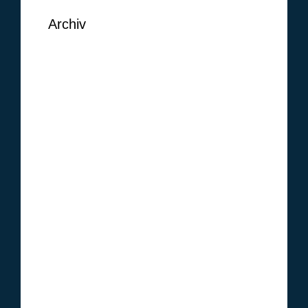
Archiv
September 2018
August 2018
Juni 2018
Mai 2018
Februar 2018
Januar 2018
Oktober 2017
Januar 2017
Dezember 2016
November 2016
Oktober 2016
September 2016