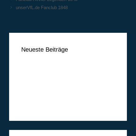
unserVfL.de Fanclub 1848
Neueste Beiträge
Ben Vermeer
Tim Vogel
Markus Lippelt
Simon Huthwelker
Klüh Security GmbH