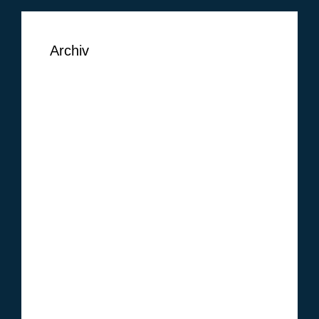
Archiv
September 2018
August 2018
Juni 2018
Mai 2018
Februar 2018
Januar 2018
Oktober 2017
Januar 2017
Dezember 2016
November 2016
Oktober 2016