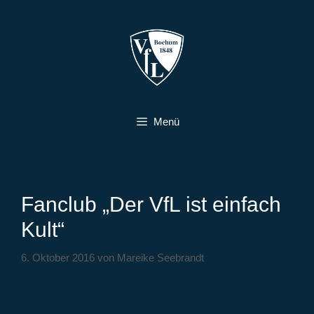
Zum
Inhalt
springen
Menü
Fanclub „Der VfL ist einfach
Kult“
6. Oktober 2016
von
Mareike Seebrandt