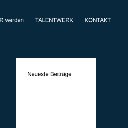
 werden
TALENTWERK
KONTAKT
Neueste Beiträge
Ben Vermeer
Tim Vogel
Markus Lippelt
Simon Huthwelker
Klüh Security GmbH