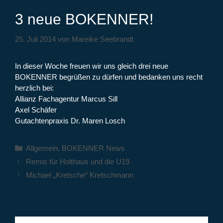
3 neue BOKENNER!
25. Juli 2014
von
Mareike Seebrandt
In dieser Woche freuen wir uns gleich drei neue
BOKENNER begrüßen zu dürfen und bedanken uns recht
herzlich bei:
Allianz Fachagentur Marcus Sill
Axel Schäfer
Gutachtenpraxis Dr. Maren Losch
Kategorien
Allgemein
,
BOKENNER News
Remis für Holthaus und die U19
Michael „Kretsche“ Kretschmann