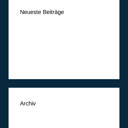
Neueste Beiträge
Ben Vermeer
Tim Vogel
Markus Lippelt
Simon Huthwelker
Klüh Security GmbH
Archiv
September 2018