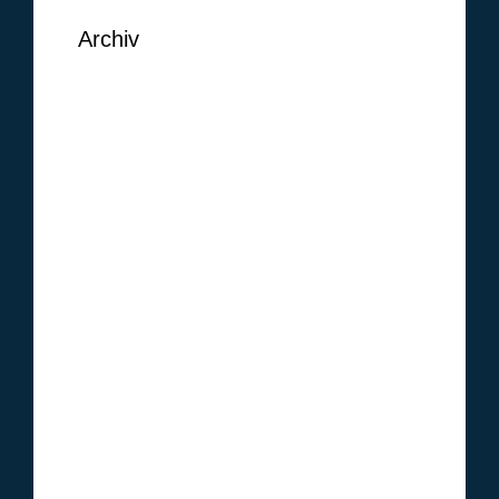
Archiv
September 2018
August 2018
Juni 2018
Mai 2018
Februar 2018
Januar 2018
Oktober 2017
Januar 2017
Dezember 2016
November 2016
Oktober 2016
September 2016