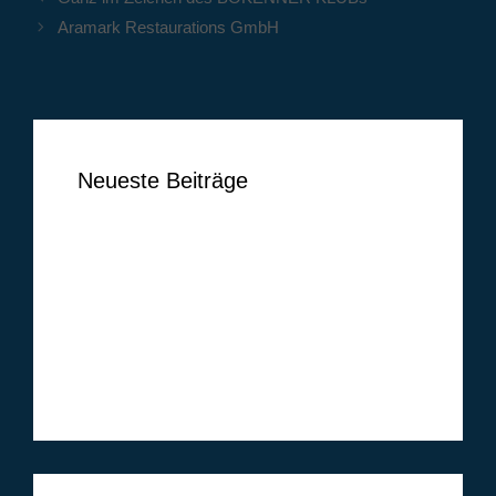
Aramark Restaurations GmbH
Neueste Beiträge
Ben Vermeer
Tim Vogel
Markus Lippelt
Simon Huthwelker
Klüh Security GmbH