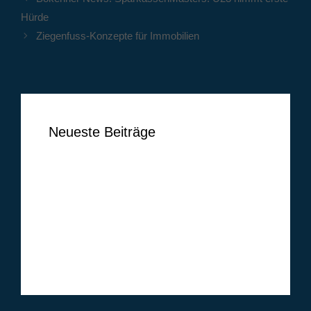
Hürde
Ziegenfuss-Konzepte für Immobilien
Neueste Beiträge
Ben Vermeer
Tim Vogel
Markus Lippelt
Simon Huthwelker
Klüh Security GmbH