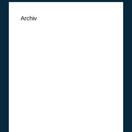
Archiv
September 2018
August 2018
Juni 2018
Mai 2018
Februar 2018
Januar 2018
Oktober 2017
Januar 2017
Dezember 2016
November 2016
Oktober 2016