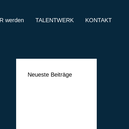
 werden
TALENTWERK
KONTAKT
Neueste Beiträge
Ben Vermeer
Tim Vogel
Markus Lippelt
Simon Huthwelker
Klüh Security GmbH