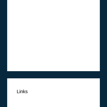
Oktober 2014
September 2014
August 2014
Juli 2014
Juni 2014
Mai 2014
April 2014
März 2014
Februar 2014
Links
NUTZUNGSBEDINGUNGEN