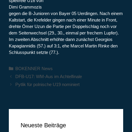
spielfreie U16 von
Dimi Grammozis
gegen die B-Junioren von Bayer 05 Uerdingen. Nach einem
Kaltstart, die Krefelder gingen nach einer Minute in Front,
drehte Ömer Uzun die Partie per Doppelschlag noch vor
dem Seitenwechsel (29., 30., einmal per frechem Lupfer).
Im zweiten Abschnitt erhöhte dann zunächst Georgios
Kapagiannidis (57.) auf 3:1, ehe Marcel Martin Rinke den
Schlusspunkt setzte (77.).
Kategorien
BOKENNER News
DFB-U17: WM-Aus im Achtelfinale
Pytlik für polnische U19 nominiert
Neueste Beiträge