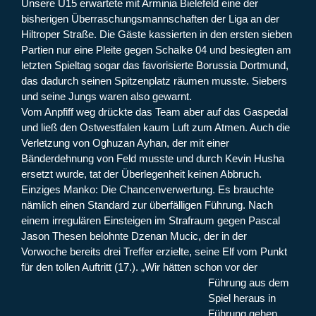
Unsere U15 erwartete mit Arminia Bielefeld eine der
bisherigen Überraschungsmannschaften der Liga an der
Hiltroper Straße. Die Gäste kassierten in den ersten sieben
Partien nur eine Pleite gegen Schalke 04 und besiegten am
letzten Spieltag sogar das favorisierte Borussia Dortmund,
das dadurch seinen Spitzenplatz räumen musste. Siebers
und seine Jungs waren also gewarnt.
Vom Anpfiff weg drückte das Team aber auf das Gaspedal
und ließ den Ostwestfalen kaum Luft zum Atmen. Auch die
Verletzung von Oghuzan Ayhan, der mit einer
Bänderdehnung von Feld musste und durch Kevin Husha
ersetzt wurde, tat der Überlegenheit keinen Abbruch.
Einziges Manko: Die Chancenverwertung. Es brauchte
nämlich einen Standard zur überfälligen Führung. Nach
einem irregulären Einsteigen im Strafraum gegen Pascal
Jason Thesen belohnte Dzenan Mucic, der in der
Vorwoche bereits drei Treffer erzielte, seine Elf vom Punkt
für den tollen Auftritt (17.).
„Wir hätten schon vor der
Führung aus dem
Spiel heraus in
Führung gehen