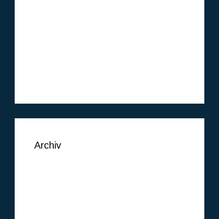
Ben Vermeer
Tim Vogel
Markus Lippelt
Simon Huthwelker
Klüh Security GmbH
Archiv
September 2018
August 2018
Juni 2018
Mai 2018